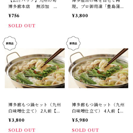
【出汁パック】九州の旬
博多屋台の味を自宅で再
博多廊本店 無添加 お
現。プロ御用達「豊島蒲鉾
だし （５袋入り）
特選おでんセット」 〜名
¥756
¥3,800
物ぎょうざ天・国産牛す
じ・極み出汁付き（豪華8
SOLD OUT
種21点）〜【冷凍】
博多廊もつ鍋セット（九州
博多廊もつ鍋セット（九州
白味噌仕立て） 2人前【九
白味噌仕立て） 4人前【九
州の旬博多廊本店の味】
州の旬博多廊本店の味】
¥3,800
¥5,980
SOLD OUT
SOLD OUT