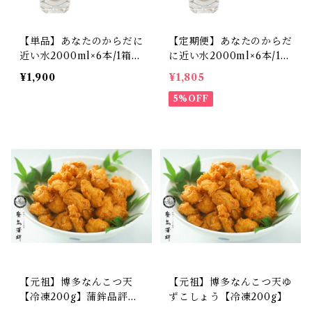
【単品】あなたのからだに
【定期便】あなたのからだ
近い水2000ml×6本/1箱
に近い水2000ml×6本/1箱
【送料無料】
【送料無料】
¥1,900
¥1,805
5%OFF
【元祖】博多なんこつ天
【元祖】博多なんこつ天ゆ
【冷凍200g】蒲鉾品評
ずこしょう【冷凍200g】
会 農林水産大臣賞