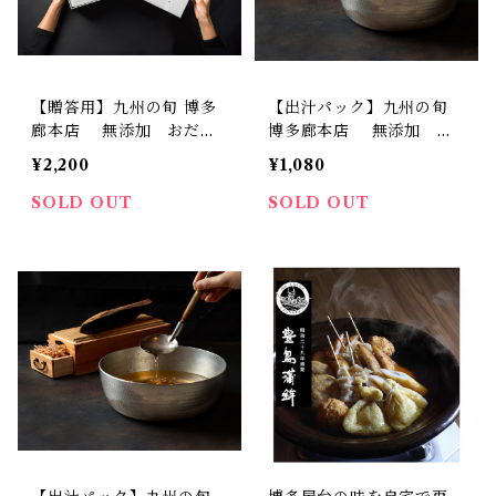
【贈答用】九州の旬 博多
【出汁パック】九州の旬
廊本店 無添加 おだ
博多廊本店 無添加 お
し （個包装9袋入り）
だし （10袋入り）
¥2,200
¥1,080
SOLD OUT
SOLD OUT