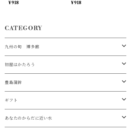
¥918
¥918
CATEGORY
九州の旬 博多廊
食品
初屋はかたろう
調味料
食品
豊島蒲鉾
調味料
蒲鉾
ギフト
調味料セット
あなたのからだに近い水